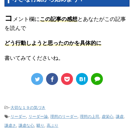
コ
メント欄に
この記事の感想
とあなたがこの記事
を読んで
どう行動しようと思ったのかを具体的に
書いてみてくださいね。
-
大切な１９の気づき
-
リーダー
,
リーダー論
,
理想のリーダー
,
理想の上司
,
虚栄心
,
謙虚
,
謙虚さ
,
謙虚な心
,
驕り
,
高ぶり