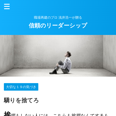
職場再建のプロ 浅井浩一が贈る
信頼のリーダーシップ
大切な１９の気づき
驕りを捨てろ
挨
拶もしない人には、こちらも挨拶なんてするも